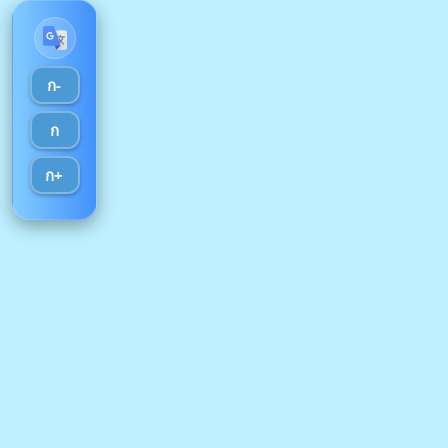
ก-
ก
ก+