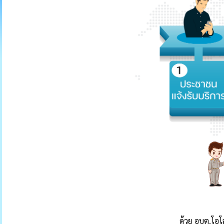
ด้วย อบต.โอ