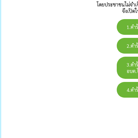
โดยประชาชนไม่จำเป
จึงเปิด
1.คำร
2.คำ
3.คำร
อบต.
4.คำร